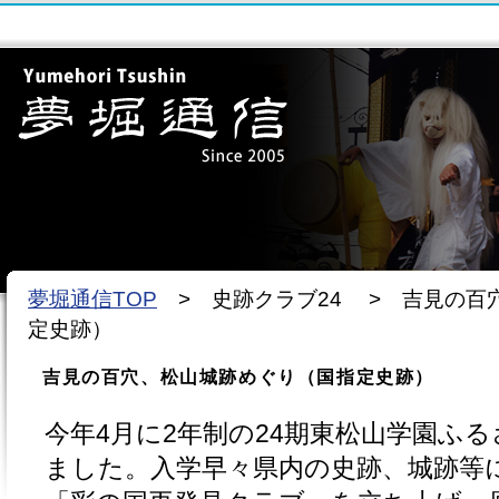
夢堀通信TOP
> 史跡クラブ24 > 吉見の百
定史跡）
吉見の百穴、松山城跡めぐり（国指定史跡）
今年4月に2年制の24期東松山学園ふ
ました。入学早々県内の史跡、城跡等に