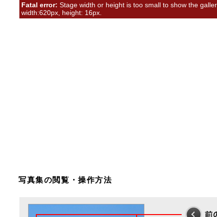
Fatal error:
Stage width or height is too small to show the gall
width:620px, height: 16px.
写真集の閲覧・操作方法