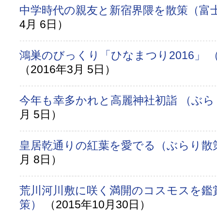
中学時代の親友と新宿界隈を散策（富
4月 6日）
鴻巣のびっくり「ひなまつり2016」 
（2016年3月 5日）
今年も幸多かれと高麗神社初詣 （ぶ
月 5日）
皇居乾通りの紅葉を愛でる（ぶらり
月 8日）
荒川河川敷に咲く満開のコスモスを鑑
策）
（2015年10月30日）