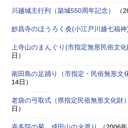
川越城主行列（築城550周年記念）
（2
妙昌寺のほうろく灸(小江戸川越七福神
上寺山のまんぐり(市指定無形民俗文化
日）
南田島の足踊り（市指定・民俗無形文
14日）
老袋の弓取式（県指定民俗無形文化財
日）
喜多院の菊、成田山の火渡り
（2006