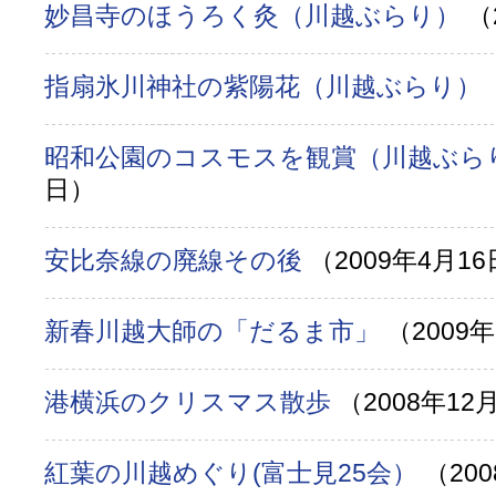
妙昌寺のほうろく灸（川越ぶらり）
（
指扇氷川神社の紫陽花（川越ぶらり）
昭和公園のコスモスを観賞（川越ぶら
日）
安比奈線の廃線その後
（2009年4月1
新春川越大師の「だるま市」
（2009
港横浜のクリスマス散歩
（2008年12
紅葉の川越めぐり(富士見25会）
（20