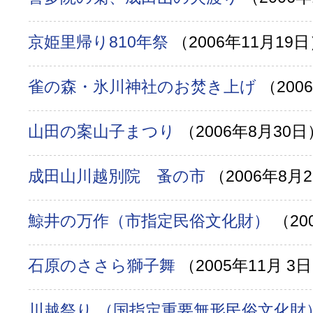
京姫里帰り810年祭
（2006年11月19
雀の森・氷川神社のお焚き上げ
（200
山田の案山子まつり
（2006年8月30日
成田山川越別院 蚤の市
（2006年8月
鯨井の万作（市指定民俗文化財）
（20
石原のささら獅子舞
（2005年11月 3
川越祭り （国指定重要無形民俗文化財